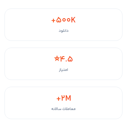
۵۰۰K+
دانلود
۴.۵⭐
امتیاز
۲M+
معاملات سالانه